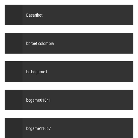
Basaribet
bbrbet colombia
bc-bdgame1
bcgame01041
bcgame11067