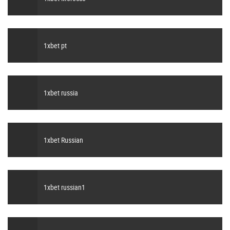
1xbet pt
1xbet russia
1xbet Russian
1xbet russian1