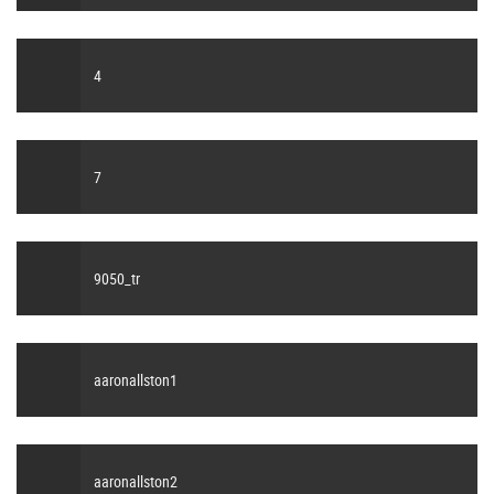
4
7
9050_tr
aaronallston1
aaronallston2