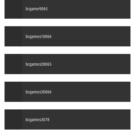
bcgame9065
bcgames10066
bcgames28065
bcgames30066
bcgames3078