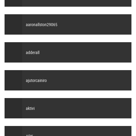
aaronallston29065
adderall
ajutorcainiro
aktivi