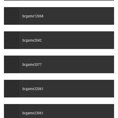
bcgame12068
bcgame2042
bcgame2077
bcgame22061
bcgame23061