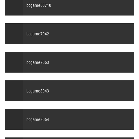
bcgame60710
bcgame7042
bcgame7063
bcgame8043
bcgame8064