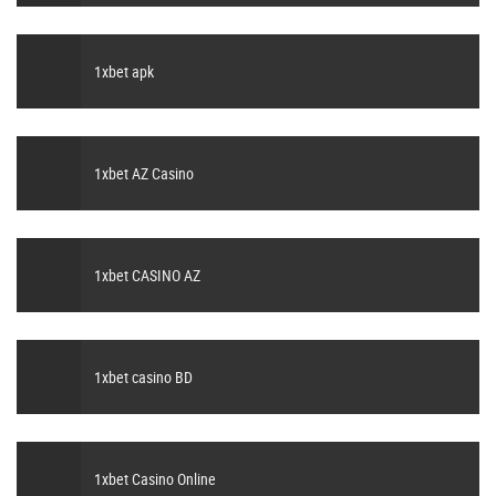
1xbet apk
1xbet AZ Casino
1xbet CASINO AZ
1xbet casino BD
1xbet Casino Online