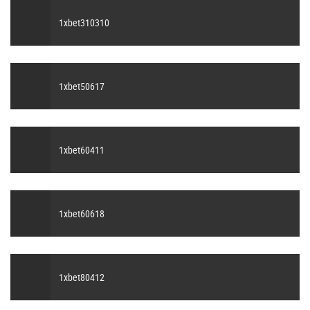
1xbet310310
1xbet50617
1xbet60411
1xbet60618
1xbet80412