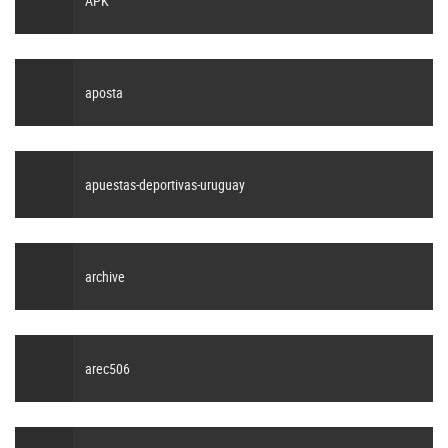
APK
aposta
apuestas-deportivas-uruguay
archive
arec506