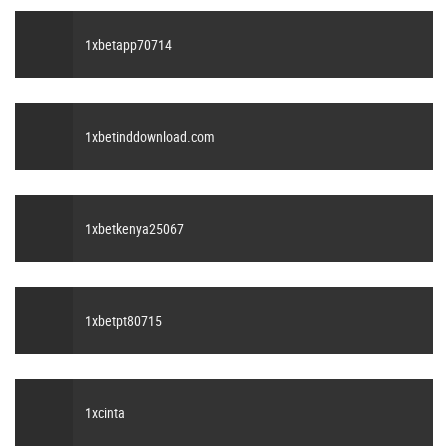
1xbetapp70714
1xbetinddownload.com
1xbetkenya25067
1xbetpt80715
1xcinta