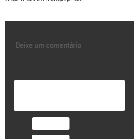
Deixe um comentário
O seu endereço de e-mail não será publicado.
Campos obrigatórios são marcados
com
*
Comentário
*
Nome
*