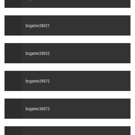
bcgame28021
bcgame28022
bcgame29072
bcgame30073