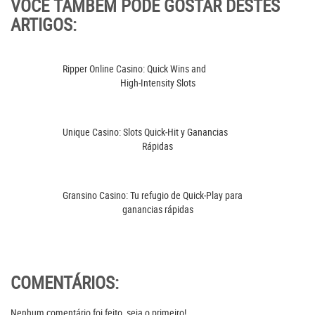
VOCÊ TAMBÉM PODE GOSTAR DESTES
ARTIGOS:
Ripper Online Casino: Quick Wins and
High‑Intensity Slots
Unique Casino: Slots Quick‑Hit y Ganancias
Rápidas
Gransino Casino: Tu refugio de Quick‑Play para
ganancias rápidas
COMENTÁRIOS:
Nenhum comentário foi feito, seja o primeiro!