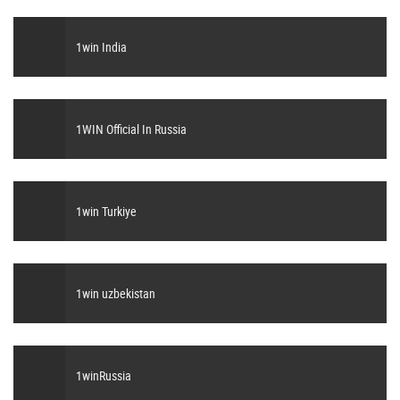
1win India
1WIN Official In Russia
1win Turkiye
1win uzbekistan
1winRussia