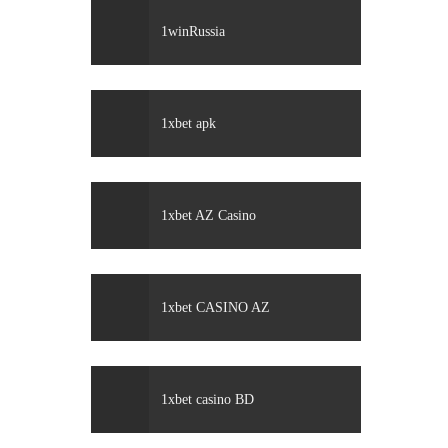
1winRussia
1xbet apk
1xbet AZ Casino
1xbet CASINO AZ
1xbet casino BD