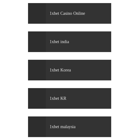
1xbet Casino Online
1xbet india
1xbet Korea
1xbet KR
1xbet malaysia