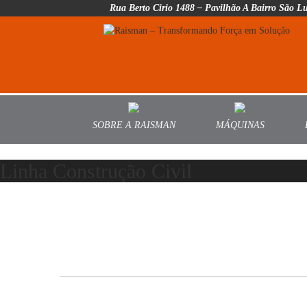
Rua Berto Cirio 1488 – Pavilhão A Bairro São L
SOBRE A RAISMAN
MÁQUINAS
Linha Construção Civil
Linha Construção Civil