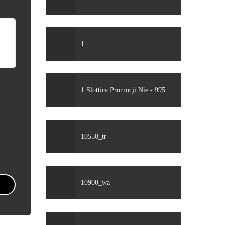
1
1 Slottica Promocji Nie - 995
10550_tr
10900_wa