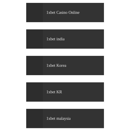
1xbet Casino Online
1xbet india
1xbet Korea
1xbet KR
1xbet malaysia