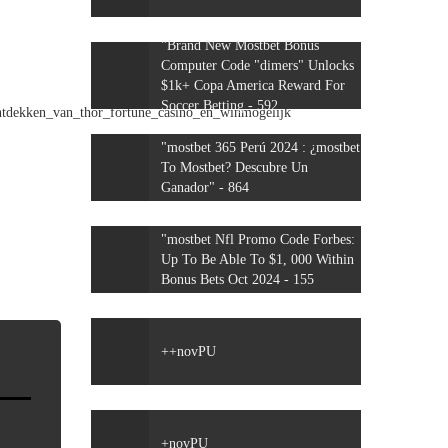
"Brand New Mostbet Bonus
Computer Code "dimers" Unlocks
$1k+ Copa America Reward For
Soccer Betting - 592
ntdekken_van_thor_fortune_casino_en_winmogelijk
"mostbet 365 Perú 2024 ️: ¿mostbet
To Mostbet? Descubre Un
Ganador" - 864
"mostbet Nfl Promo Code Forbes:
Up To Be Able To $1, 000 Within
Bonus Bets Oct 2024 - 155
++novPU
+novPU