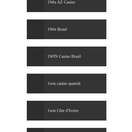
1Win AZ Casino
1Win Brasil
1WIN Casino Brasil
1win casino spanish
1win Côte d'Ivoire