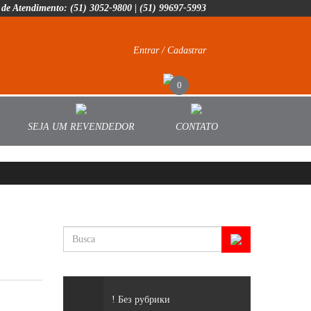
 de Atendimento:
(51) 3052-9800 | (51) 99697-5993
Entrar / Cadastrar
0
SEJA UM REVENDEDOR
CONTATO
! Без рубрики