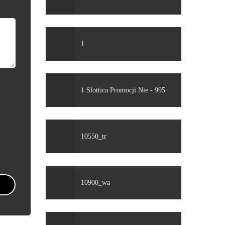
1
1 Slottica Promocji Nie - 995
10550_tr
10900_wa