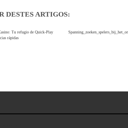
 DESTES ARTIGOS:
asino: Tu refugio de Quick‑Play
Spanning_zoeken_spelers_bij_het_o
cias rápidas
o marcados com
*