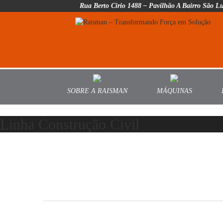
Rua Berto Cirio 1488 – Pavilhão A Bairro São L
SOBRE A RAISMAN
MÁQUINAS
Linha Construção Civil
Linha Construção Civil