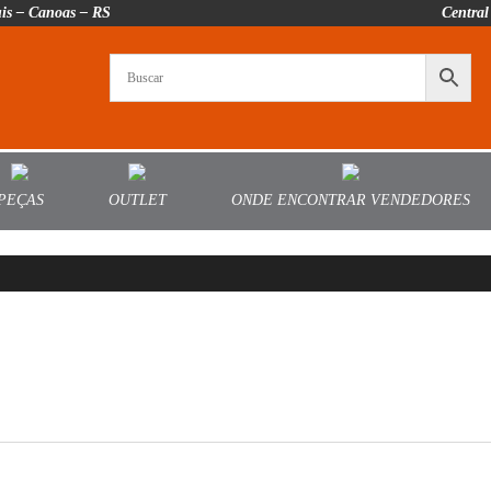
uis – Canoas – RS
Central
PEÇAS
OUTLET
ONDE ENCONTRAR VENDEDORES