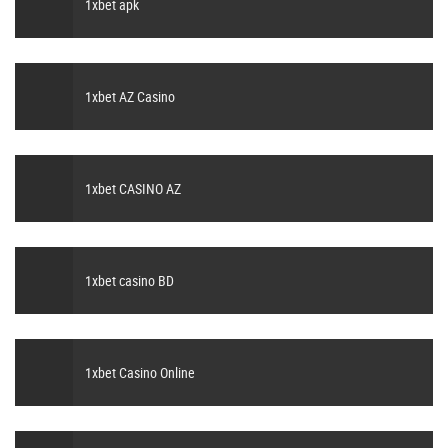
1xbet apk
1xbet AZ Casino
1xbet CASINO AZ
1xbet casino BD
1xbet Casino Online