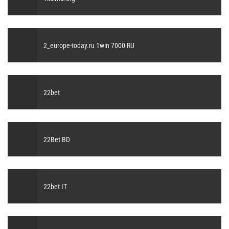
2_europe-today.ru 1win 7000 RU
22bet
22Bet BD
22bet IT