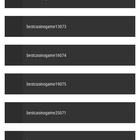
bestcasinogame13073
bestcasinogame16074
bestcasinogame19075
bestcasinogame25071