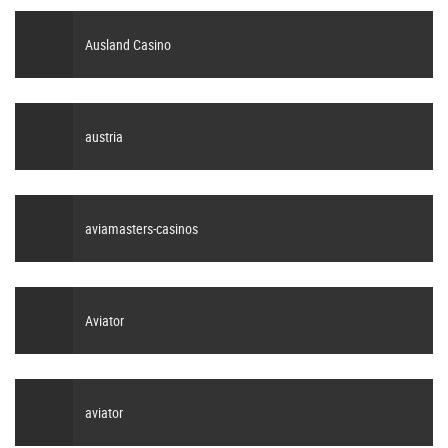
Ausland Casino
austria
aviamasters-casinos
Aviator
aviator