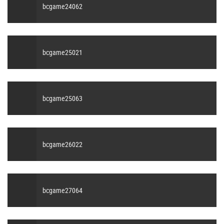
bcgame24062
bcgame25021
bcgame25063
bcgame26022
bcgame27064