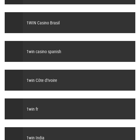
1WIN Casino Brasil
1win casino spanish
1win Côte d'Ivoire
1win fr
1win India