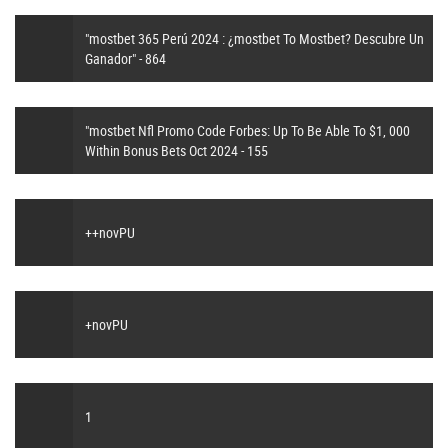
"mostbet 365 Perú 2024 ️: ¿mostbet To Mostbet? Descubre Un
Ganador" - 864
"mostbet Nfl Promo Code Forbes: Up To Be Able To $1, 000
Within Bonus Bets Oct 2024 - 155
++novPU
+novPU
1