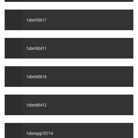
1xbet50617
1xbet60411
1xbet60618
1xbet80412
1xbetapp70714