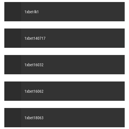
1xbet-lk1
1xbet140717
1xbet16032
1xbet16062
1xbet18063