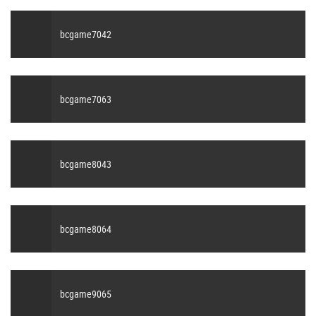
bcgame7042
bcgame7063
bcgame8043
bcgame8064
bcgame9065