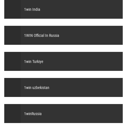
1win India
1WIN Official In Russia
1win Turkiye
1win uzbekistan
1winRussia