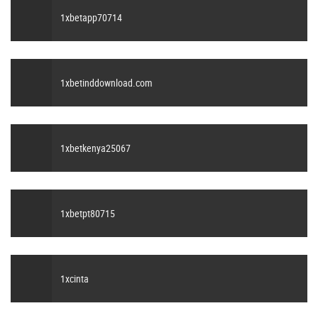
1xbetapp70714
1xbetinddownload.com
1xbetkenya25067
1xbetpt80715
1xcinta