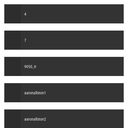
4
7
9050_tr
aaronallston1
aaronallston2