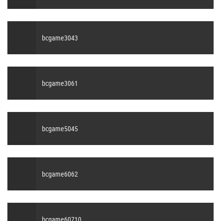
bcgame3043
bcgame3061
bcgame5045
bcgame6062
bcgame60710