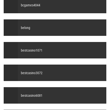
bcgames4044
belong
bestcasino1071
bestcasino3072
bestcasino6081