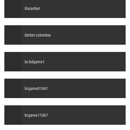
Basaribet
bbrbet colombia
bc-bdgame1
bcgame01041
bcgame11067