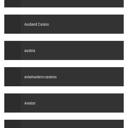
Ausland Casino
austria
aviamasters-casinos
Aviator