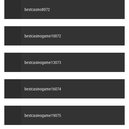
bestcasino8072
bestcasinogame10072
bestcasinogame13073
bestcasinogame16074
bestcasinogame19075