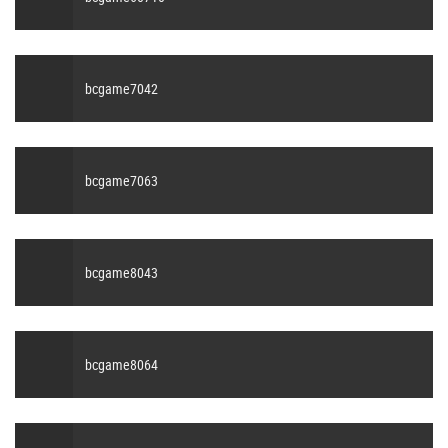
bcgame7042
bcgame7063
bcgame8043
bcgame8064