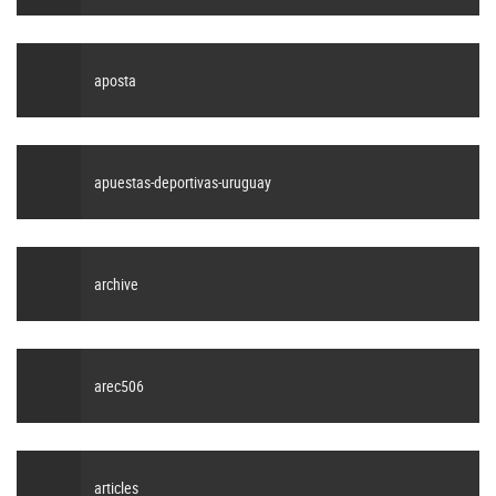
aposta
apuestas-deportivas-uruguay
archive
arec506
articles