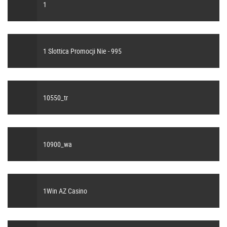
1
1 Slottica Promocji Nie - 995
10550_tr
10900_wa
1Win AZ Casino