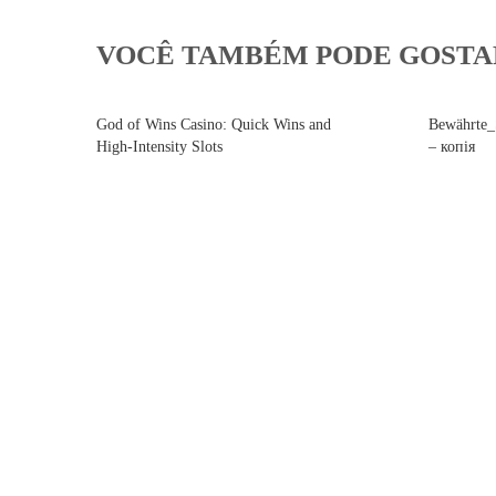
VOCÊ TAMBÉM PODE GOSTAR
God of Wins Casino: Quick Wins and
Bewährte_
High‑Intensity Slots
– копія