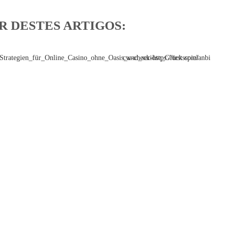
 DESTES ARTIGOS:
Strategien_für_Online_Casino_ohne_Oasis_und_seriöse_Glücksspielanbi
cw-check-https://test.com/