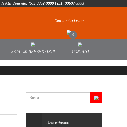
 de Atendimento:
(51) 3052-9800 | (51) 99697-5993
Entrar / Cadastrar
0
SEJA UM REVENDEDOR
CONTATO
! Без рубрики