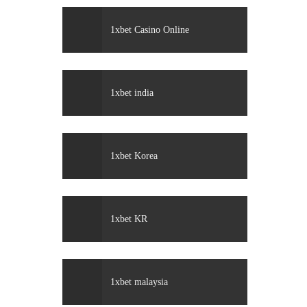
1xbet Casino Online
1xbet india
1xbet Korea
1xbet KR
1xbet malaysia