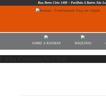
Rua Berto Cirio 1488 – Pavilhão A Bairro São L
SOBRE A RAISMAN
MÁQUINAS
Linha Construção Civil
Linha Construção Civil