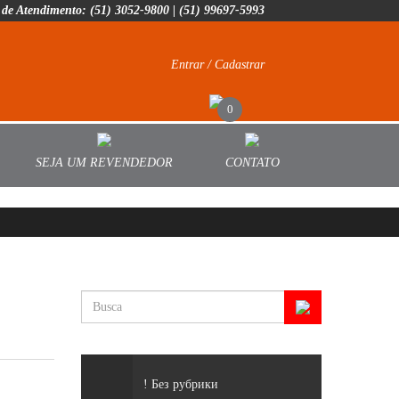
 de Atendimento:
(51) 3052-9800 | (51) 99697-5993
Entrar / Cadastrar
0
SEJA UM REVENDEDOR
CONTATO
! Без рубрики