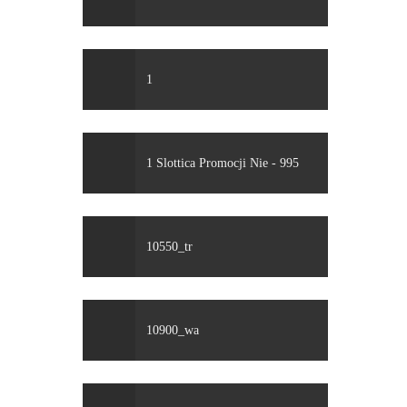
1
1 Slottica Promocji Nie - 995
10550_tr
10900_wa