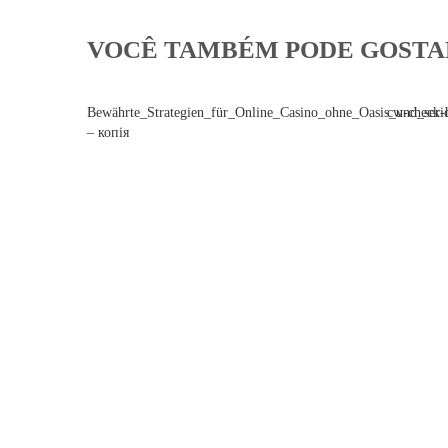
VOCÊ TAMBÉM PODE GOSTAR
Bewährte_Strategien_für_Online_Casino_ohne_Oasis_und_seriö
cw-check-h
– копія