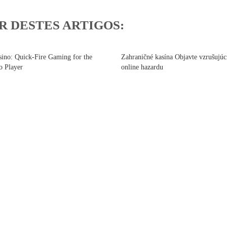
 DESTES ARTIGOS:
ino: Quick‑Fire Gaming for the
Zahraničné kasína Objavte vzrušujúci
 Player
online hazardu