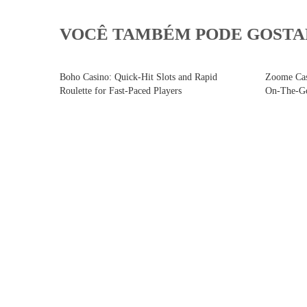
VOCÊ TAMBÉM PODE GOSTAR
Boho Casino: Quick‑Hit Slots and Rapid
Zoome Cas
Roulette for Fast‑Paced Players
On‑The‑Go