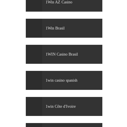
1Win AZ Casino
1Win Brasil
1WIN Casino Brasil
1win casino spanish
1win Côte d'Ivoire