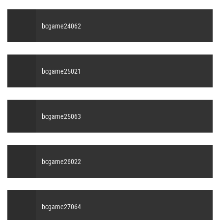
bcgame24062
bcgame25021
bcgame25063
bcgame26022
bcgame27064