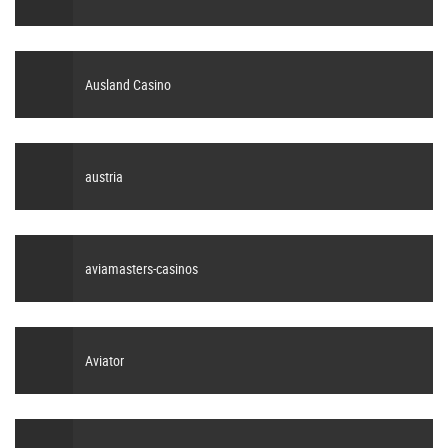
Ausland Casino
austria
aviamasters-casinos
Aviator