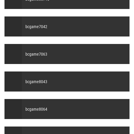
bcgame7042
bcgame7063
bcgame8043
bcgame8064