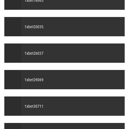
1xbet18063
1xbet20035
1xbet26037
1xbet29069
1xbet30711