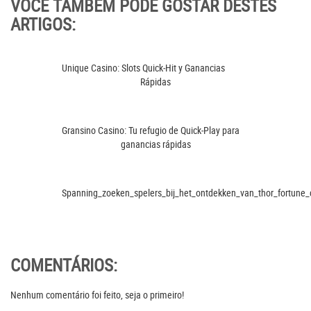
VOCÊ TAMBÉM PODE GOSTAR DESTES
ARTIGOS:
Unique Casino: Slots Quick‑Hit y Ganancias
Rápidas
Gransino Casino: Tu refugio de Quick‑Play para
ganancias rápidas
Spanning_zoeken_spelers_bij_het_ontdekken_van_thor_fortune_
COMENTÁRIOS:
Nenhum comentário foi feito, seja o primeiro!