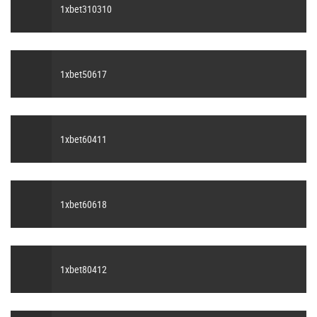
1xbet310310
1xbet50617
1xbet60411
1xbet60618
1xbet80412