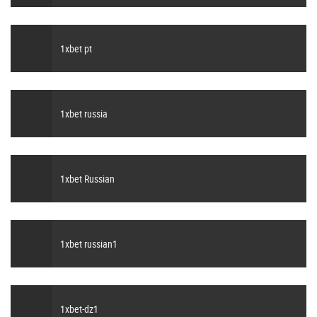
1xbet pt
1xbet russia
1xbet Russian
1xbet russian1
1xbet-dz1