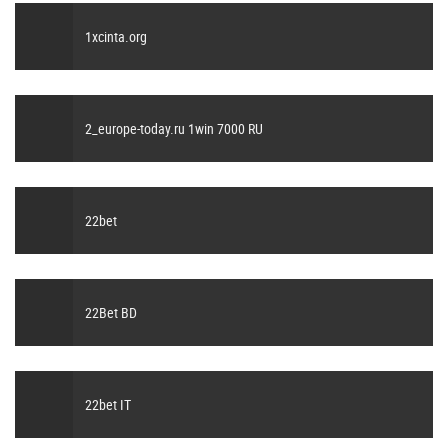
1xcinta.org
2_europe-today.ru 1win 7000 RU
22bet
22Bet BD
22bet IT