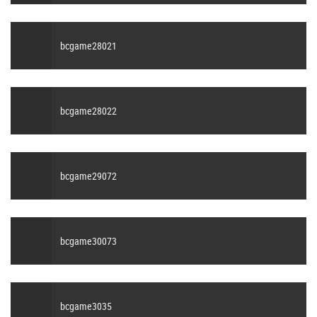
bcgame28021
bcgame28022
bcgame29072
bcgame30073
bcgame3035