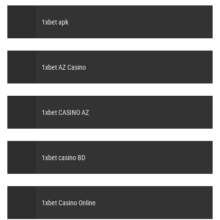
1xbet apk
1xbet AZ Casino
1xbet CASINO AZ
1xbet casino BD
1xbet Casino Online