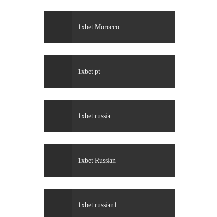
1xbet Morocco
1xbet pt
1xbet russia
1xbet Russian
1xbet russian1