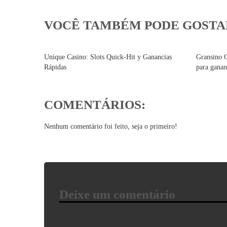
VOCÊ TAMBÉM PODE GOSTAR
Unique Casino: Slots Quick‑Hit y Ganancias
Gransino C
Rápidas
para ganan
COMENTÁRIOS:
Nenhum comentário foi feito, seja o primeiro!
Deixe um comentário
O seu endereço de e-mail não será publicado.
Campos obrigatórios sã