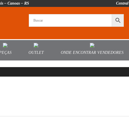
uis – Canoas – RS
Central
PEÇAS
OUTLET
ONDE ENCONTRAR VENDEDORES