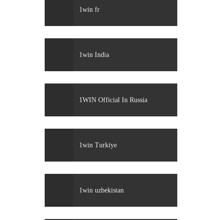
1win fr
1win India
1WIN Official In Russia
1win Turkiye
1win uzbekistan