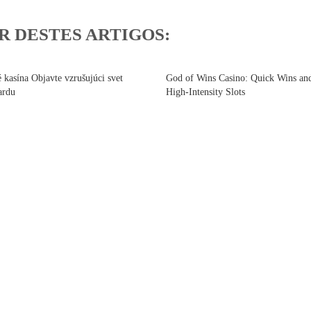
 DESTES ARTIGOS:
 kasína Objavte vzrušujúci svet
God of Wins Casino: Quick Wins an
ardu
High‑Intensity Slots