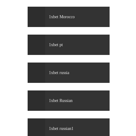
1xbet Morocco
1xbet pt
1xbet russia
1xbet Russian
1xbet russian1