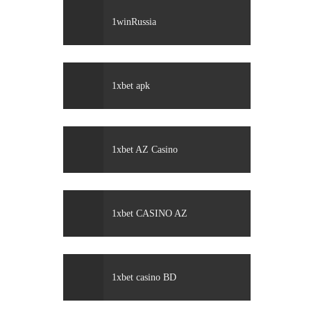
1winRussia
1xbet apk
1xbet AZ Casino
1xbet CASINO AZ
1xbet casino BD