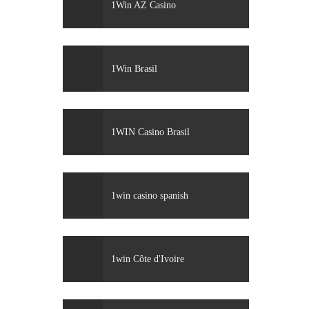
1Win AZ Casino
1Win Brasil
1WIN Casino Brasil
1win casino spanish
1win Côte d'Ivoire