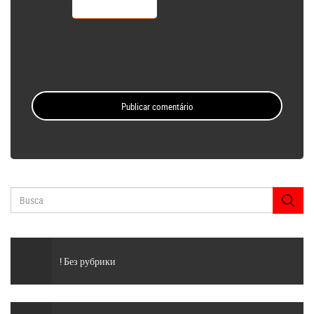
E-mail
*
! Без рубрики