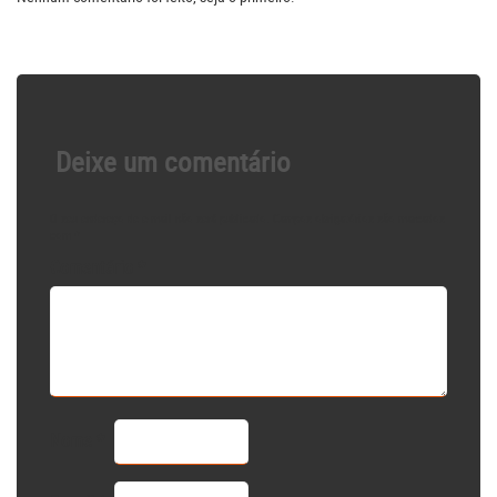
Deixe um comentário
O seu endereço de e-mail não será publicado.
Campos obrigatórios são marcados
com
*
Comentário
*
Nome
*