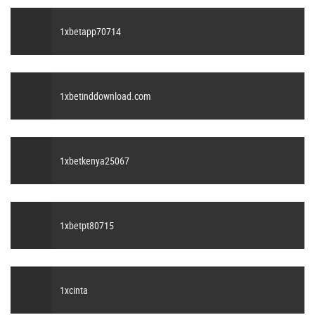
1xbetapp70714
1xbetinddownload.com
1xbetkenya25067
1xbetpt80715
1xcinta