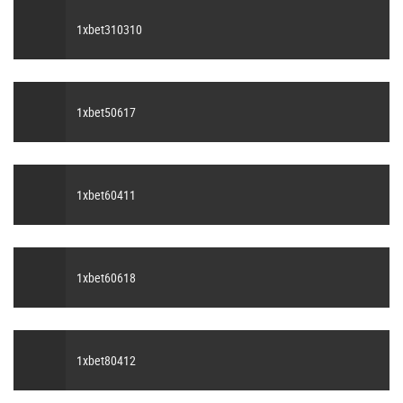
1xbet310310
1xbet50617
1xbet60411
1xbet60618
1xbet80412