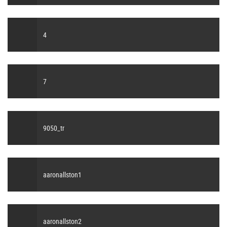
4
7
9050_tr
aaronallston1
aaronallston2