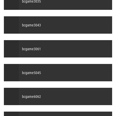
bcgame3035
bcgame3043
bcgame3061
bcgame5045
bcgame6062