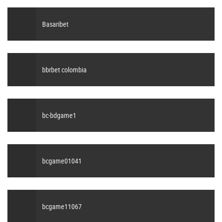
Basaribet
bbrbet colombia
bc-bdgame1
bcgame01041
bcgame11067