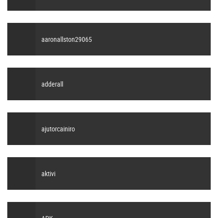
aaronallston29065
adderall
ajutorcainiro
aktivi