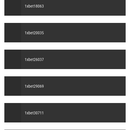
1xbet18063
1xbet20035
1xbet26037
1xbet29069
1xbet30711