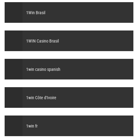
1Win Brasil
1WIN Casino Brasil
1win casino spanish
1win Côte d'Ivoire
1win fr