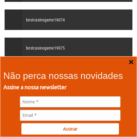
bestcasinogame16074
bestcasinogame19075
Não perca nossas novidades
bestcasinogame25071
Assine a nossa newsletter
bestcasinogame3081
Assinar
bestcasinogame5082