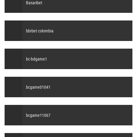
Basaribet
bbrbet colombia
bc-bdgame1
bcgame01041
bcgame11067