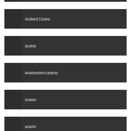
Ausland Casino
austria
aviamasters-casinos
Aviator
aviator