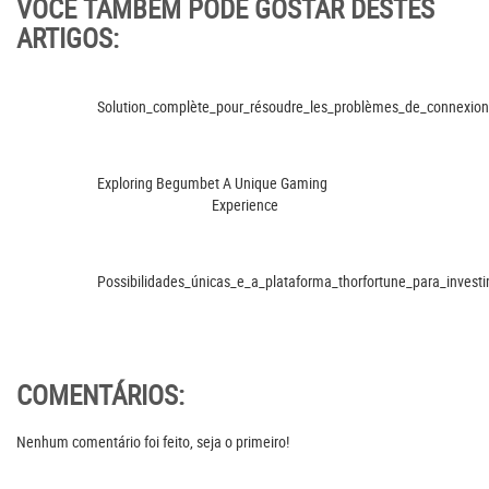
VOCÊ TAMBÉM PODE GOSTAR DESTES
ARTIGOS:
Solution_complète_pour_résoudre_les_problèmes_de_connexion_
Exploring Begumbet A Unique Gaming
Experience
Possibilidades_únicas_e_a_plataforma_thorfortune_para_investi
COMENTÁRIOS:
Nenhum comentário foi feito, seja o primeiro!