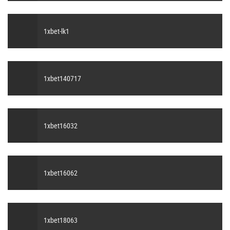
1xbet-lk1
1xbet140717
1xbet16032
1xbet16062
1xbet18063