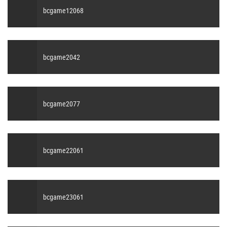
bcgame12068
bcgame2042
bcgame2077
bcgame22061
bcgame23061