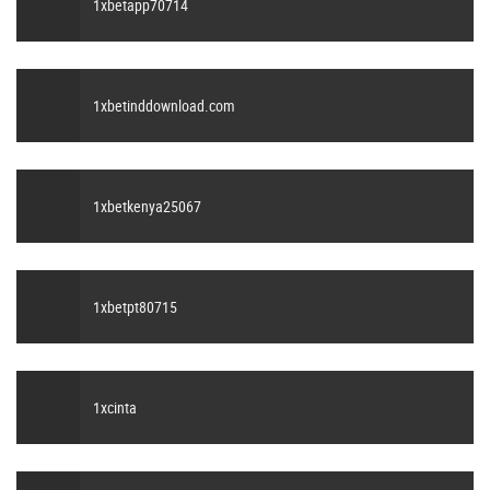
1xbetapp70714
1xbetinddownload.com
1xbetkenya25067
1xbetpt80715
1xcinta