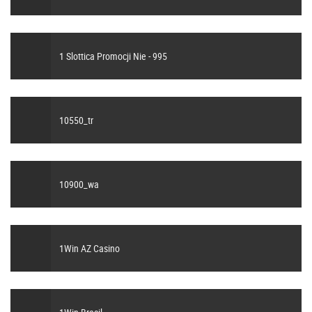
1 Slottica Promocji Nie - 995
10550_tr
10900_wa
1Win AZ Casino