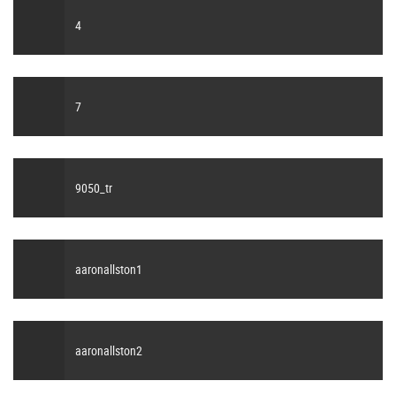
4
7
9050_tr
aaronallston1
aaronallston2