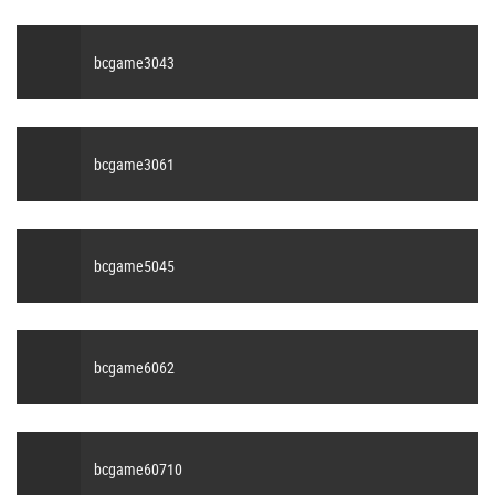
bcgame3043
bcgame3061
bcgame5045
bcgame6062
bcgame60710