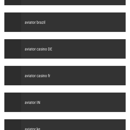
aviator brazil
aviator casino DE
aviator casino fr
aviator IN
aviator ke