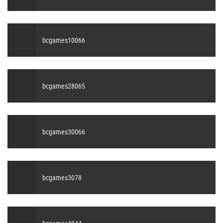
bcgames10066
bcgames28065
bcgames30066
bcgames3078