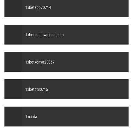
1xbetapp70714
1xbetinddownload.com
1xbetkenya25067
1xbetpt80715
1xcinta