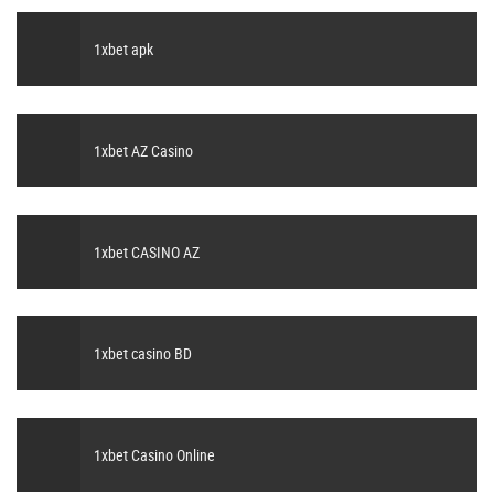
1xbet apk
1xbet AZ Casino
1xbet CASINO AZ
1xbet casino BD
1xbet Casino Online