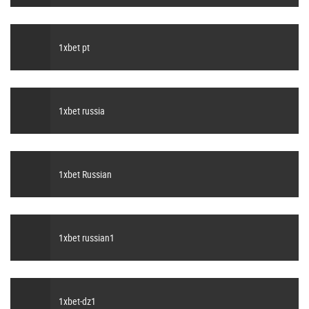
1xbet pt
1xbet russia
1xbet Russian
1xbet russian1
1xbet-dz1