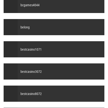
bcgames4044
belong
bestcasino1071
bestcasino3072
bestcasino8072