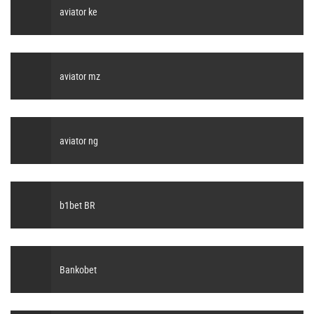
aviator ke
aviator mz
aviator ng
b1bet BR
Bankobet