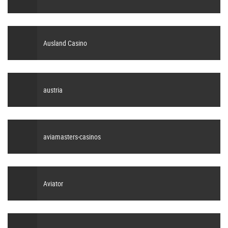
Ausland Casino
austria
aviamasters-casinos
Aviator