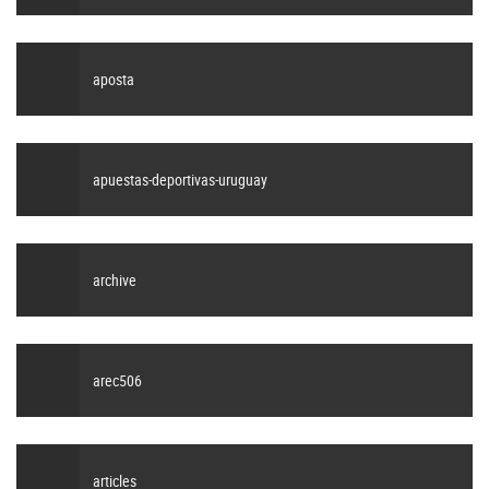
aposta
apuestas-deportivas-uruguay
archive
arec506
articles