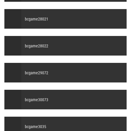
bcgame28021
bcgame28022
bcgame29072
bcgame30073
bcgame3035