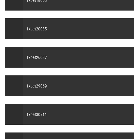
1xbet18063
1xbet20035
1xbet26037
1xbet29069
1xbet30711