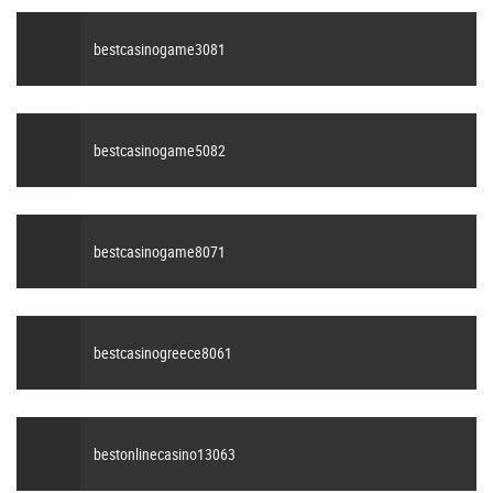
bestcasinogame3081
bestcasinogame5082
bestcasinogame8071
bestcasinogreece8061
bestonlinecasino13063