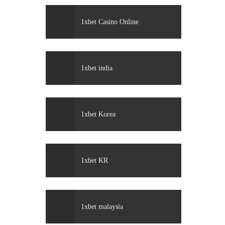
1xbet Casino Online
1xbet india
1xbet Korea
1xbet KR
1xbet malaysia