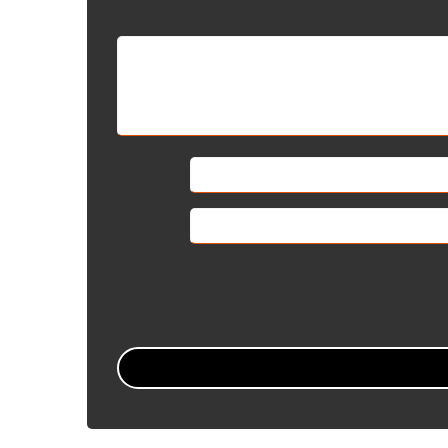
Comentário
*
Nome
*
E-mail
*