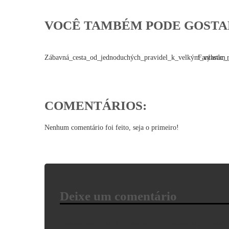
VOCÊ TAMBÉM PODE GOSTAR
Zábavná_cesta_od_jednoduchých_pravidel_k_velkým_výhrám_s
Fantastic_
COMENTÁRIOS:
Nenhum comentário foi feito, seja o primeiro!
Deixe um comentário
O seu endereço de e-mail não será publicado.
Campos obrigatórios sã