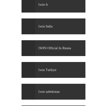
1win fr
1win India
1WIN Official In Russia
1win Turkiye
1win uzbekistan