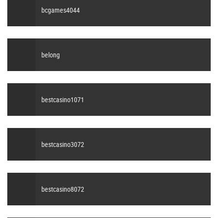
bcgames4044
belong
bestcasino1071
bestcasino3072
bestcasino8072