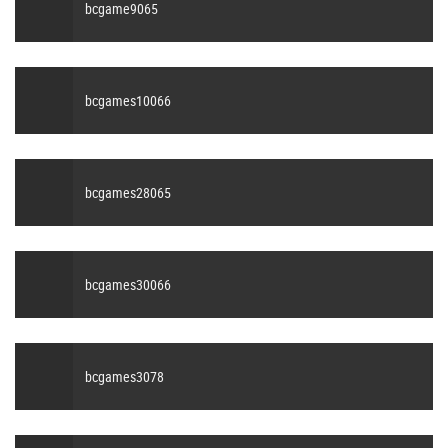
bcgame9065
bcgames10066
bcgames28065
bcgames30066
bcgames3078