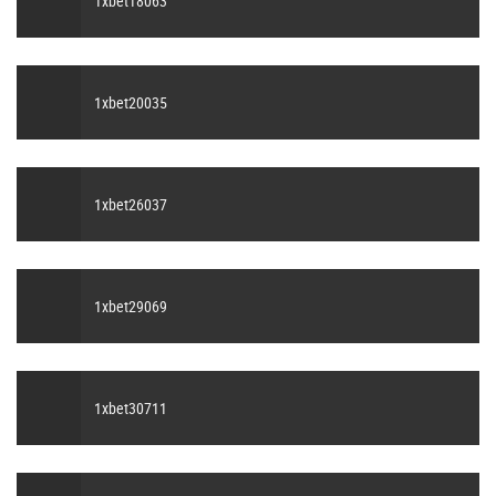
1xbet18063
1xbet20035
1xbet26037
1xbet29069
1xbet30711