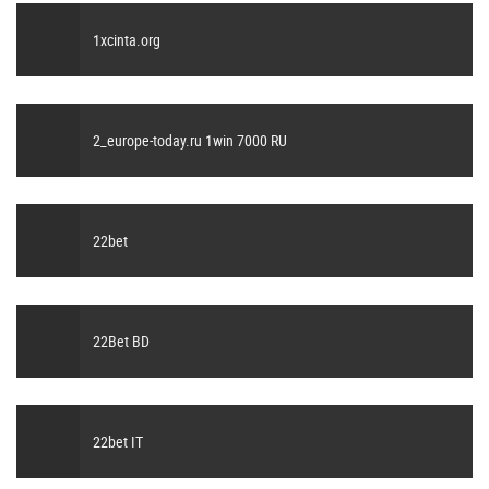
1xcinta.org
2_europe-today.ru 1win 7000 RU
22bet
22Bet BD
22bet IT