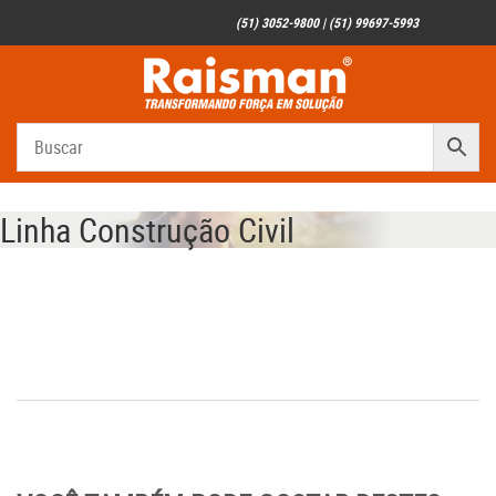
(51) 3052-9800 | (51) 99697-5993
Linha Construção Civil
Linha Construção Civil