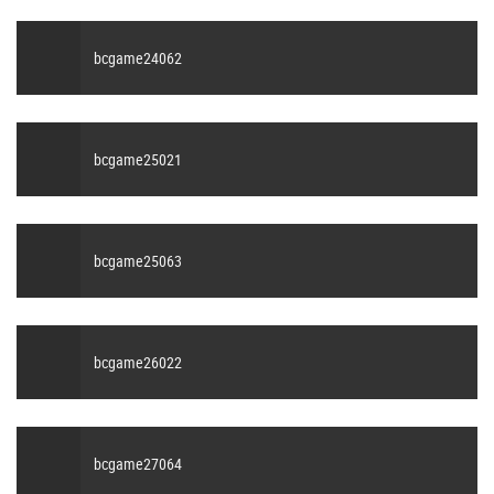
bcgame24062
bcgame25021
bcgame25063
bcgame26022
bcgame27064