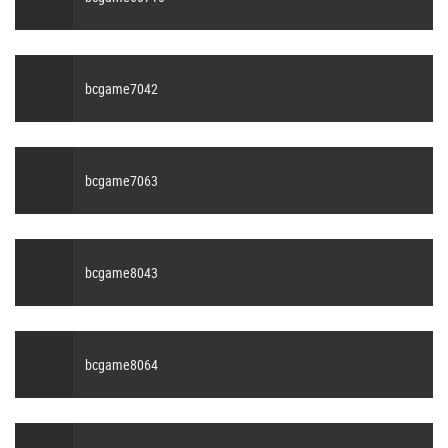
bcgame7042
bcgame7063
bcgame8043
bcgame8064