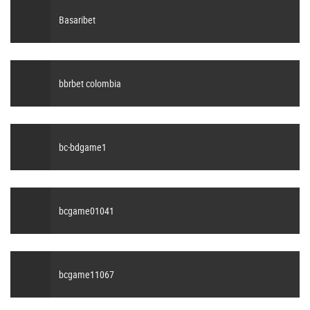
Basaribet
bbrbet colombia
bc-bdgame1
bcgame01041
bcgame11067