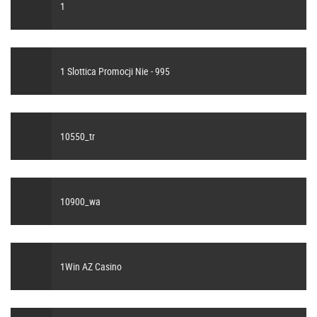
1
1 Slottica Promocji Nie - 995
10550_tr
10900_wa
1Win AZ Casino