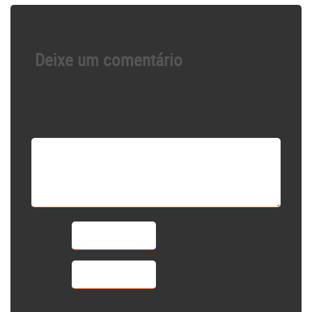
Deixe um comentário
O seu endereço de e-mail não será publicado.
Campos obrigatórios são marcados
com
*
Comentário
*
Nome
*
E-mail
*