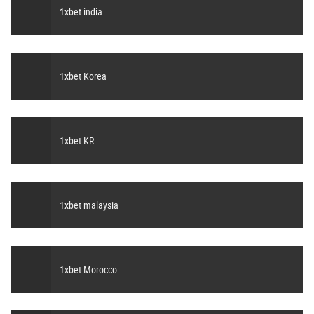
1xbet india
1xbet Korea
1xbet KR
1xbet malaysia
1xbet Morocco