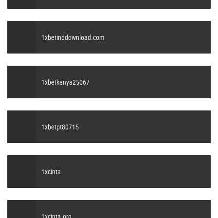
1xbetinddownload.com
1xbetkenya25067
1xbetpt80715
1xcinta
1xcinta.org