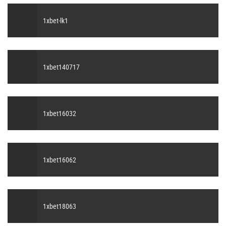
1xbet-lk1
1xbet140717
1xbet16032
1xbet16062
1xbet18063