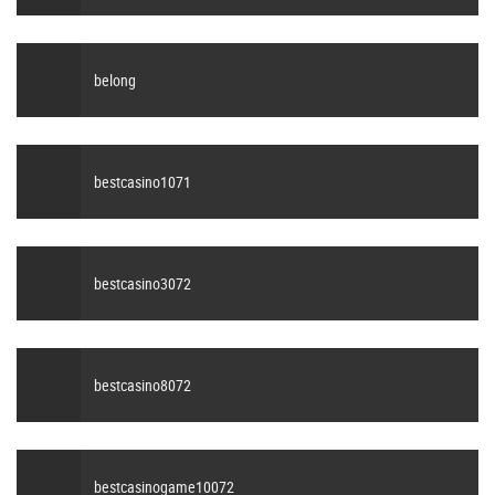
belong
bestcasino1071
bestcasino3072
bestcasino8072
bestcasinogame10072