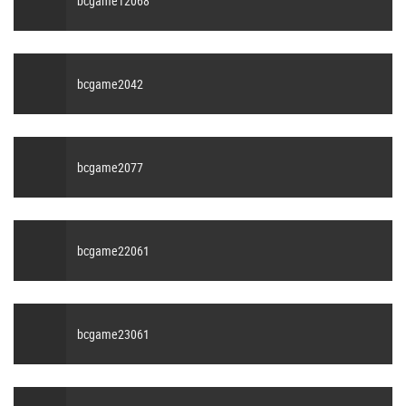
bcgame12068
bcgame2042
bcgame2077
bcgame22061
bcgame23061