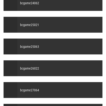
bcgame24062
bcgame25021
bcgame25063
bcgame26022
bcgame27064