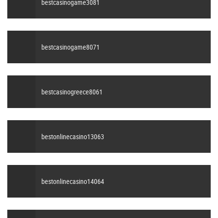
bestcasinogame3081
bestcasinogame8071
bestcasinogreece8061
bestonlinecasino13063
bestonlinecasino14064