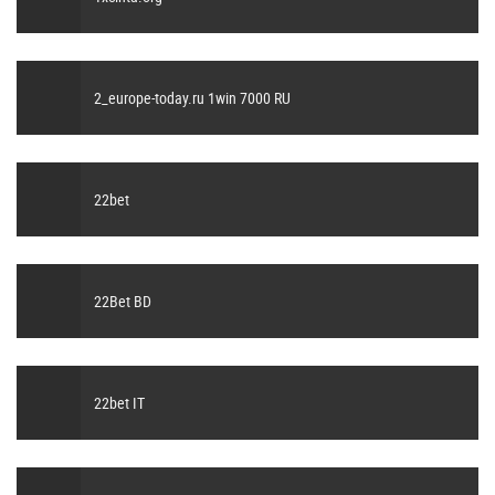
2_europe-today.ru 1win 7000 RU
22bet
22Bet BD
22bet IT