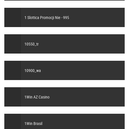
1 Slottica Promocji Nie - 995
10550_tr
10900_wa
1Win AZ Casino
1Win Brasil