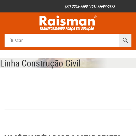
(51) 3052-9800 | (51) 99697-5993
Linha Construção Civil
Linha Construção Civil