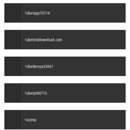
1xbetapp70714
1xbetinddownload.com
1xbetkenya25067
1xbetpt80715
1xcinta