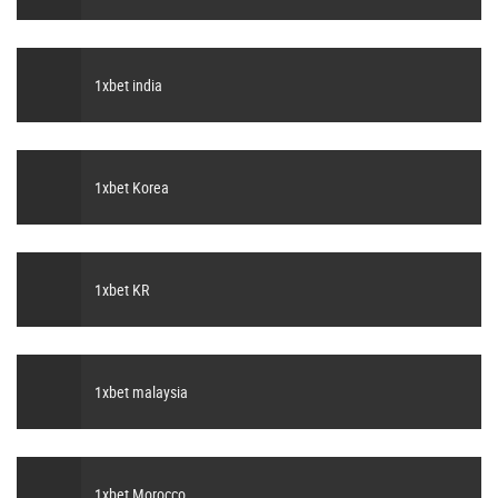
1xbet india
1xbet Korea
1xbet KR
1xbet malaysia
1xbet Morocco