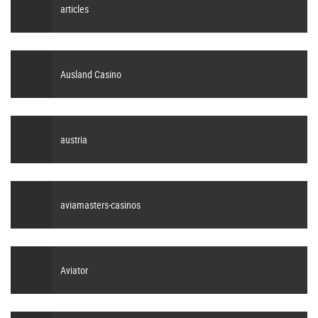
articles
Ausland Casino
austria
aviamasters-casinos
Aviator