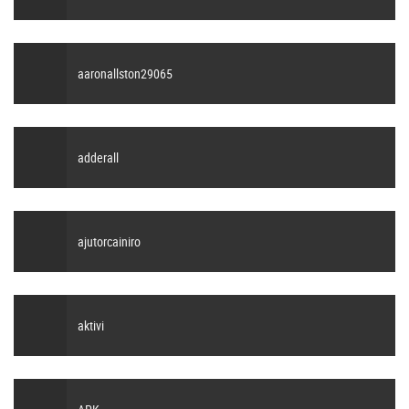
aaronallston29065
adderall
ajutorcainiro
aktivi