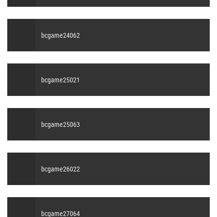
bcgame24062
bcgame25021
bcgame25063
bcgame26022
bcgame27064