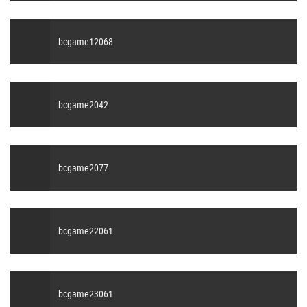
bcgame12068
bcgame2042
bcgame2077
bcgame22061
bcgame23061