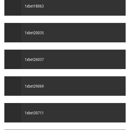
1xbet18063
1xbet20035
1xbet26037
1xbet29069
1xbet30711