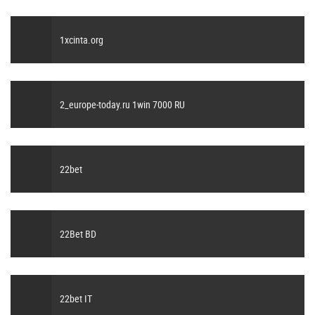
1xcinta.org
2_europe-today.ru 1win 7000 RU
22bet
22Bet BD
22bet IT