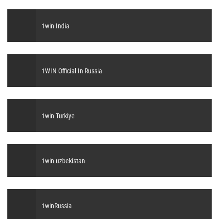
1win India
1WIN Official In Russia
1win Turkiye
1win uzbekistan
1winRussia