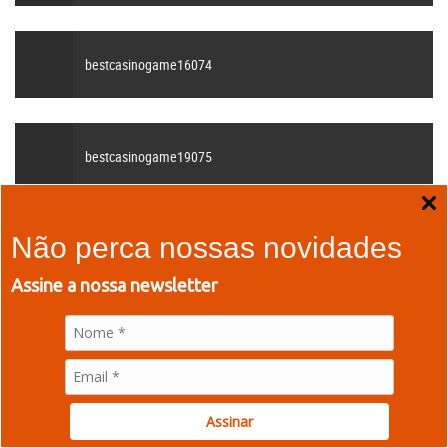
bestcasinogame16074
bestcasinogame19075
Não perca nossas novidades
bestcasinogame25071
Assine a nossa newsletter
bestcasinogame3081
Assinar
bestcasinogame5082