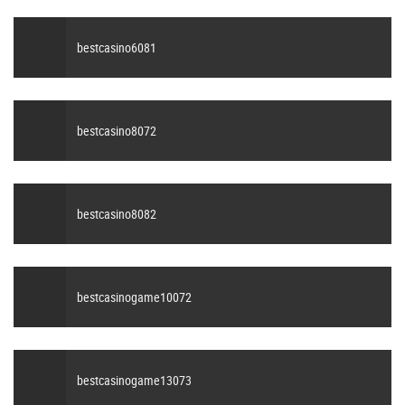
bestcasino6081
bestcasino8072
bestcasino8082
bestcasinogame10072
bestcasinogame13073