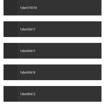
1xbet310310
1xbet50617
1xbet60411
1xbet60618
1xbet80412