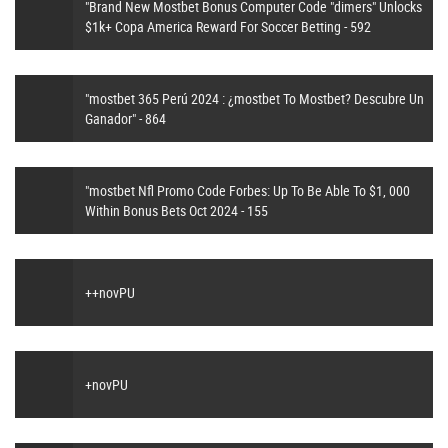
"Brand New Mostbet Bonus Computer Code "dimers" Unlocks
$1k+ Copa America Reward For Soccer Betting - 592
"mostbet 365 Perú 2024 ️: ¿mostbet To Mostbet? Descubre Un
Ganador" - 864
"mostbet Nfl Promo Code Forbes: Up To Be Able To $1, 000
Within Bonus Bets Oct 2024 - 155
++novPU
+novPU