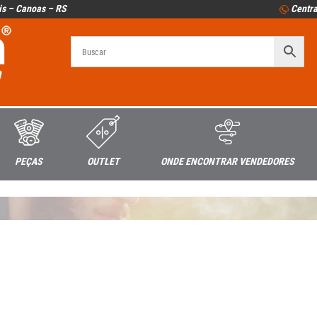
is – Canoas – RS
Centra
PEÇAS
OUTLET
ONDE ENCONTRAR VENDEDORES